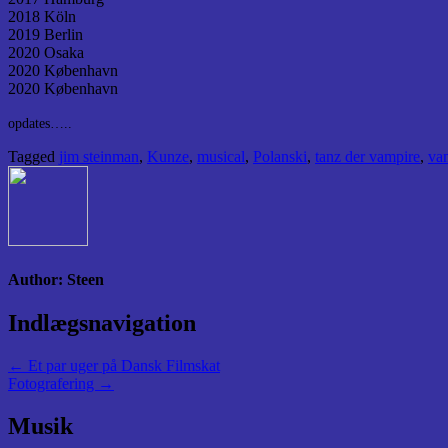
2018 Köln
2019 Berlin
2020 Osaka
2020 København
2020 København
opdates…..
Tagged
jim steinman
,
Kunze
,
musical
,
Polanski
,
tanz der vampire
,
va
Author:
Steen
Indlægsnavigation
← Et par uger på Dansk Filmskat
Fotografering →
Musik