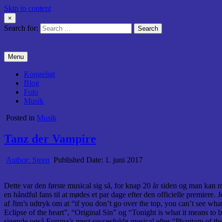
Skip to content
×
Search for:
Menu
Kongeligt
Blog
Foto
Musik
Posted in
Musik
Tanz der Vampire
Author:
Steen
Published Date:
1. juni 2017
Dette var den første musical sig så, for knap 20 år siden og man kan r
en håndful fans til at mødes et par dage efter den officielle premiere
af Jim’s udtryk om at “if you don’t go over the top, you can’t see wh
Eclipse of the heart”, “Original Sin” og “Tonight is what it means t
sigende også Europa’s mest succesfulde musical efter “Phantom of the op