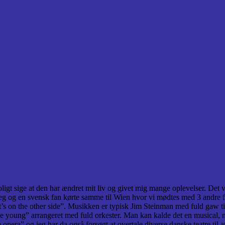
oligt sige at den har ændret mit liv og givet mig mange oplevelser. Det
. Jeg og en svensk fan kørte samme til Wien hvor vi mødtes med 3 andre f
at’s on the other side”. Musikken er typisk Jim Steinman med fuld gaw t
o be young” arrangeret med fuld orkester. Man kan kalde det en musical
era” og jeg har da også forsøgt at overtale diverse danske teatre til at 