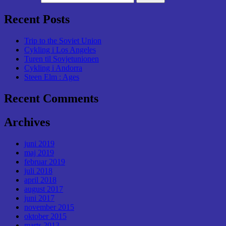
Recent Posts
Trip to the Soviet Union
Cykling i Los Angeles
Turen til Sovjetunionen
Cykling i Andorra
Steen Elm : Ages
Recent Comments
Archives
juni 2019
maj 2019
februar 2019
juli 2018
april 2018
august 2017
juni 2017
november 2015
oktober 2015
marts 2013