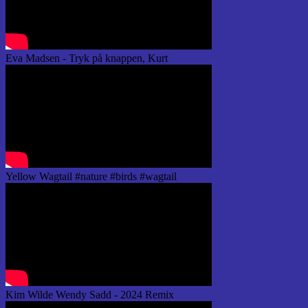
Eva Madsen - Tryk på knappen, Kurt
Yellow Wagtail #nature #birds #wagtail
Kim Wilde Wendy Sadd - 2024 Remix