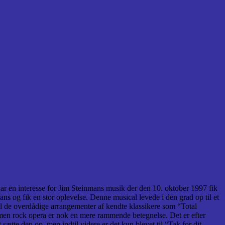
 var en interesse for Jim Steinmans musik der den 10. oktober 1997 fik
ans og fik en stor oplevelse. Denne musical levede i den grad op til et
il de overdådige arrangementer af kendte klassikere som “Total
, men rock opera er nok en mere rammende betegnelse. Det er efter
sætte den op, men indtil videre er det kun blevet til “Tak for dit