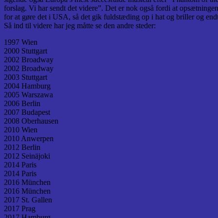
forslag. Vi har sendt det videre”. Det er nok også fordi at opsætning
for at gøre det i USA, så det gik fuldstæding op i hat og briller og e
Så ind til videre har jeg måtte se den andre steder:
1997 Wien
2000 Stuttgart
2002 Broadway
2002 Broadway
2003 Stuttgart
2004 Hamburg
2005 Warszawa
2006 Berlin
2007 Budapest
2008 Oberhausen
2010 Wien
2010 Anwerpen
2012 Berlin
2012 Seinäjoki
2014 Paris
2014 Paris
2016 München
2016 München
2017 St. Gallen
2017 Prag
2017 Hamburg