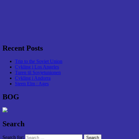
Recent Posts
Trip to the Soviet Union
Cykling i Los Angeles
Turen til Sovjetunionen
Cykling i Andorra
Steen Elm : Ages
BOG
Search
Search for: