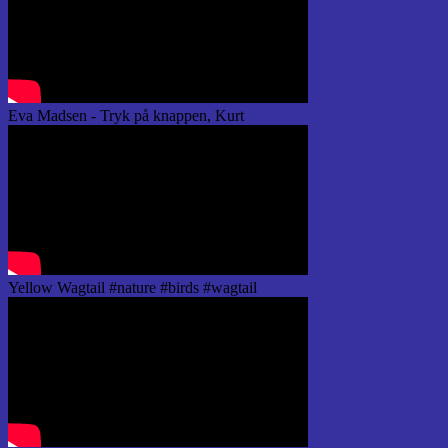
Eva Madsen - Tryk på knappen, Kurt
Yellow Wagtail #nature #birds #wagtail