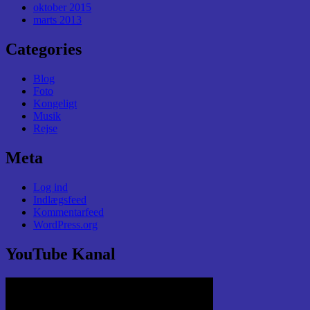
oktober 2015
marts 2013
Categories
Blog
Foto
Kongeligt
Musik
Rejse
Meta
Log ind
Indlægsfeed
Kommentarfeed
WordPress.org
YouTube Kanal