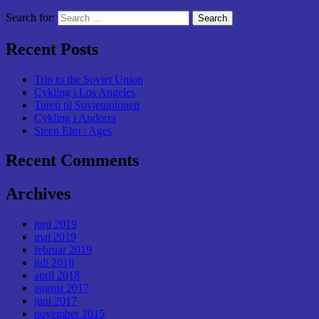
Search for:
Recent Posts
Trip to the Soviet Union
Cykling i Los Angeles
Turen til Sovjetunionen
Cykling i Andorra
Steen Elm : Ages
Recent Comments
Archives
juni 2019
maj 2019
februar 2019
juli 2018
april 2018
august 2017
juni 2017
november 2015